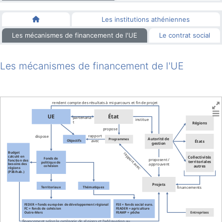
Les institutions athéniennes
Les mécanismes de financement de l'UE
Le contrat social
Les mécanismes de financement de l'UE
rendent compte des résultats à mi-parcours et fin de projet
UE
État
partenaria
institue
t
Régions
propose
rapport
dispose
Autorité de
Programmes
Objectifs
avec
États
gestion
Budget
rapport avec
calculé en
Collectivités
Fonds de
proposent /
fonction des
territoriales
politique de
approuvent
besoins des
autres
cohésion
régions
(PIB/hab.)
Projets
Territoriaux
Thématiques
financements
FEDER = fonds européen de développement régional
FSE = fonds social euro.
FC = fonds de cohésion
FEADER = agriculture
Entreprises
Outre-Mers
FEAMP = pêche
financement selon la catégorie de régions et l'adéquation au