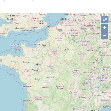
⤢
+
–