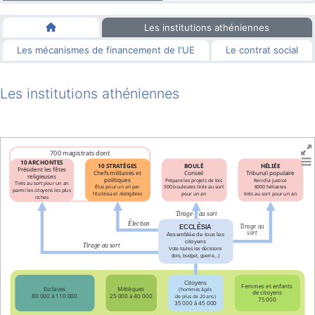
Les institutions athéniennes
Les mécanismes de financement de l'UE
Le contrat social
Les institutions athéniennes
700 magistrats dont
10 ARCHONTES
10 STRATÈGES
BOULÈ
HÉLIÉE
Président les fêtes
Chefs militaires et
Conseil
Tribunal populaire
religieuses
politiques
Prépare les projets de lois
Rend la justice
Tirés au sort pour un an
Élus pour un an par
500 bouleutes tirés au sort
6000 héliastes
parmi les citoyens les plus
l'Ecclésia et rééligibles
pour un an
tirés au sort pour un an
riches
Tirage au sort
Élection
Tirage au
ECCLÉSIA
sort
Assemblée de tous les
citoyens
Tirage au sort
Vote toules les décisions
(lois, budget, guerre...)
Citoyens
Femmes et enfants
Esclaves
Métèques
(hommes âgés
de citoyens
80 000 à 110 000
25 000 à 40 000
de plus de 20 ans)
75 000
35 000 à 45 000