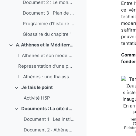
Document 2 : Le monde grec en Méditerranée du VI...
Entre 
ce vér
Document 3 : Plan de la ville de Rome
techni
modern
Programme d'histoire en seconde générale, thème 1, chapitre 1
s’affi
Glossaire du chapitre 1
pouvoi
tentati
A. Athènes et la Méditerranée
Replier
Commen
I. Athènes et son modèle politique : une démo...
fonde
Représentation d'une phalange grecque sur un...
II. Athènes : une thalassocratie méditerranée...
Je fais le point
Replier
Activité H5P
Documents : La cité des Athéniens au Ve siècle av. J.-C.
Replier
Document 1 : Les institutions athéniennes {IN...
Tem
(
Pisistr
Document 2 : Athènes et la Ligue de Délos