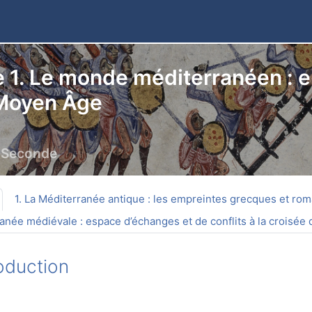
1. Le monde méditerranéen : em
 Moyen Âge
– Seconde
 la section
1. La Méditerranée antique : les empreintes grecques et ro
anée médiévale : espace d’échanges et de conflits à la croisée de
oduction