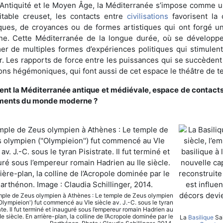
l’Antiquité et le Moyen Âge, la Méditerranée s’impose comme u
itable creuset, les contacts entre
civilisations
favorisent la 
ques, de croyances ou de formes artistiques qui ont forgé 
e. Cette Méditerranée de la longue durée, où se développ
rmer de multiples formes d’expériences politiques qui stimulent 
r. Les rapports de force entre les puissances qui se succèden
ons hégémoniques, qui font aussi de cet espace le théâtre de te
t la Méditerranée antique et médiévale, espace de contacts et
ments du monde moderne ?
ple de Zeus olympien à Athènes : Le temple de Zeus olympien
'Olympieion') fut commencé au VIe siècle av. J.-C. sous le tyran
ate. Il fut terminé et inauguré sous l’empereur romain Hadrien au
IIe siècle. En arrière-plan, la colline de l’Acropole dominée par le
La
Basilique
Sai