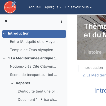
Passer au contenu principal
Accueil
Aperçus
En savoir plus
Thème 
et du
Introduction
Replier
Entre l’Antiquité et le Moyen Âge, la Méditerr...
Temple de Zeus olympien à Athènes : Le...
Histoire 
1. La Méditerranée antique : les empreintes grecques et romaines
Replier
Aperçu de
Notions-clés Cité Citoyen...
Introduction
Scène de banquet sur bol en terre cuit...
2. La Méditerr
Repères
Replier
Intr
L’Antiquité tient une place importante dans le...
Document 1 : Frise chronologique {INSERT_ALEPH99:...