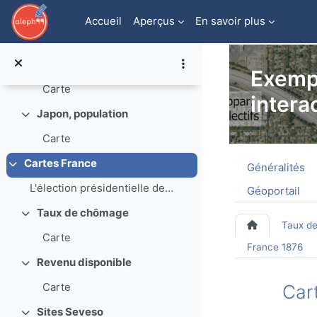
Passer au contenu principal
Carte
Accueil
Aperçus
En savoir plus
Fonds de carte
Replier
Exempl
Carte
interac
Japon, population
Replier
Carte
Aperçu de
Cartes France
Généralités
Replier
L'élection présidentielle de 1981 : le vote en fav...
Géoportail
Taux de chômage
Replier
Taux d
Carte
France 1876
Revenu disponible
Replier
Carte
Car
Sites Seveso
Replier