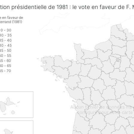
ction présidentielle de 1981 : le vote en faveur de F
e en faveur de
terrand (1981)
10 - 30
30 - 35
35 - 40
40 - 45
45 - 50
50 - 55
55 - 60
60 - 65
65 - 70
Aucun fichier de données n’a 
configuré pour cette carte