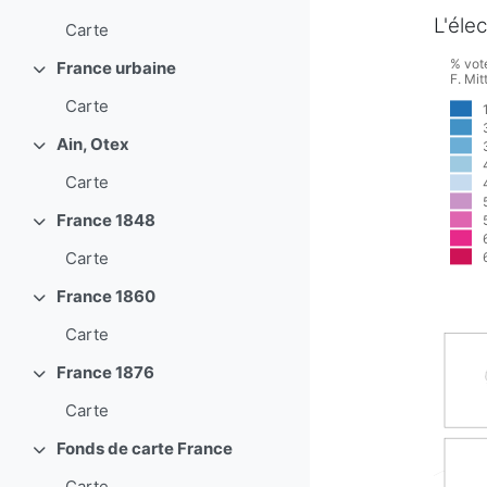
L'éle
Carte
% vot
France urbaine
Replier
F. Mit
Carte
Ain, Otex
Replier
Carte
France 1848
Replier
Carte
France 1860
Replier
Carte
France 1876
Replier
Carte
Fonds de carte France
Replier
Carte