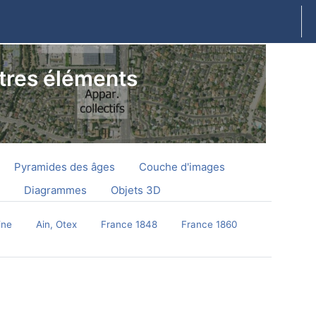
tres éléments
Pyramides des âges
Couche d'images
Diagrammes
Objets 3D
ine
Ain, Otex
France 1848
France 1860