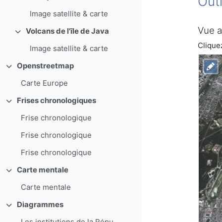
Out
Image satellite & carte
Vue a
Volcans de l'île de Java
Replier
Cliquez
Image satellite & carte
Openstreetmap
Replier
Carte Europe
Frises chronologiques
Replier
Frise chronologique
Frise chronologique
Frise chronologique
Carte mentale
Replier
Carte mentale
Diagrammes
Replier
Les institutions de la République française{INSERT...