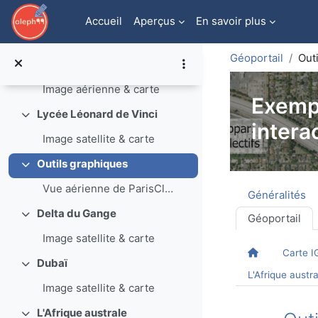
Passer au contenu principal
Carte IGN
Replier
Accueil
Aperçus
En savoir plus
Image satellite & carte
Géoportail
Out
Vue satellite & carte IGN
Replier
Image aérienne & carte
Exempl
Lycée Léonard de Vinci
Replier
interac
Image satellite & carte
Outils graphiques
Replier
Vue aérienne de ParisCliquez sur le crayon à droit...
Aperçu de
Généralités
Delta du Gange
Géoportail
Replier
Image satellite & carte
Carte I
Dubaï
Replier
L'Afrique austra
Image satellite & carte
L'Afrique australe
Replier