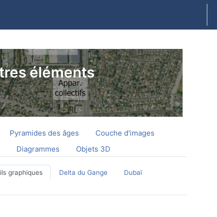
tres éléments
Pyramides des âges
Couche d'images
Diagrammes
Objets 3D
ils graphiques
Delta du Gange
Dubaï