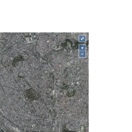
⤢
+
–