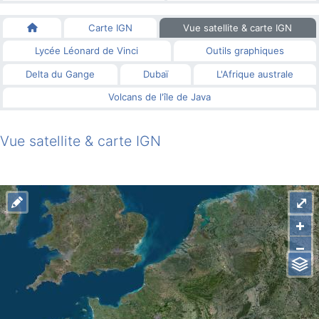
Carte IGN
Vue satellite & carte IGN
Lycée Léonard de Vinci
Outils graphiques
Delta du Gange
Dubaï
L'Afrique australe
Volcans de l'île de Java
Vue satellite & carte IGN
⤢
+
–
Images aériennes
Carte IGN